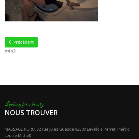
Précédent
mia2
NOUS TROUVER
MASSAGE NURU, 32 rue Jules Guesde 92300 Levallois Perret. (métro
Louise Michel)