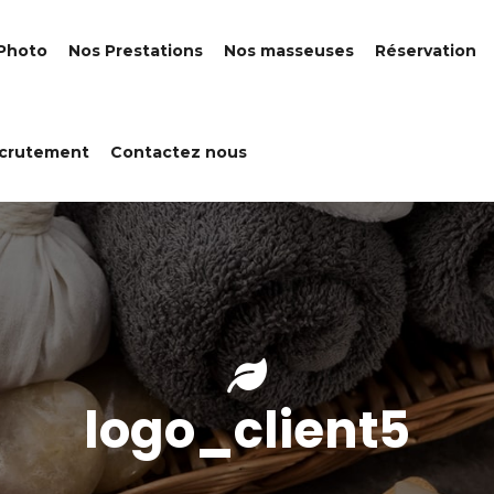
 Photo
Nos Prestations
Nos masseuses
Réservation
crutement
Contactez nous
logo_client5