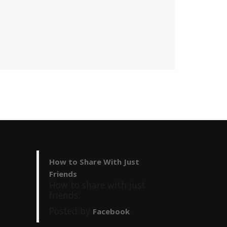
How to Share With Just
Friends
How to share with just
friends.
Posted by
Facebook