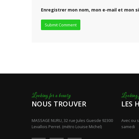
Enregistrer mon nom, mon e-mail et mon s
NOUS TROUVER
LES 
MASSAGE NURU, 32 rue Jules Guesde 92300
Avec ou s
Levallois Perret. (métro Louise Michel)
samedi