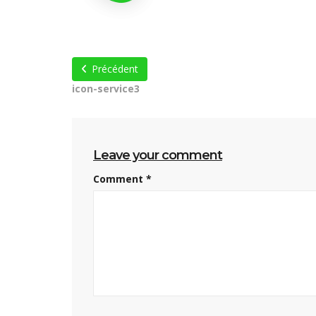
Précédent
icon-service3
Leave your comment
Comment
*