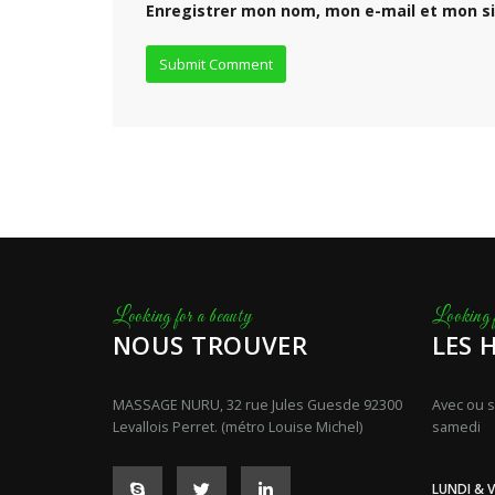
Enregistrer mon nom, mon e-mail et mon s
NOUS TROUVER
LES 
MASSAGE NURU, 32 rue Jules Guesde 92300
Avec ou s
Levallois Perret. (métro Louise Michel)
samedi
LUNDI & V