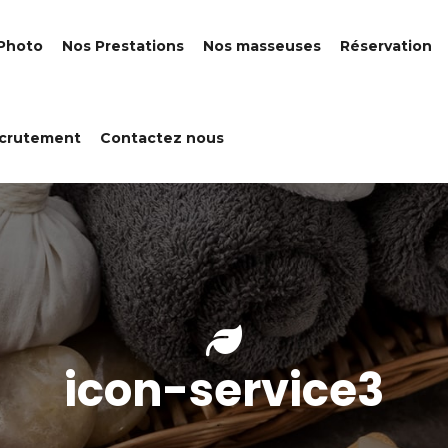
 Photo
Nos Prestations
Nos masseuses
Réservation
crutement
Contactez nous
icon-service3