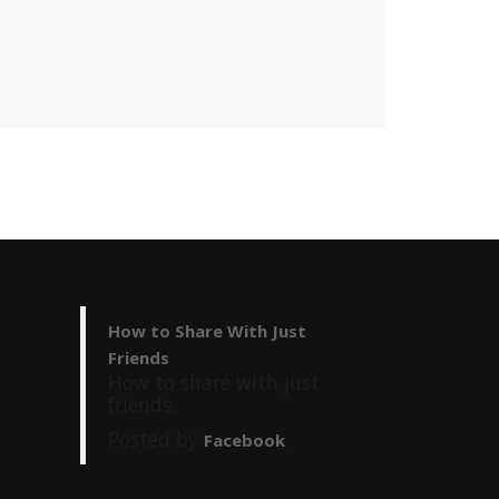
How to Share With Just
Friends
How to share with just
friends.
Posted by
Facebook