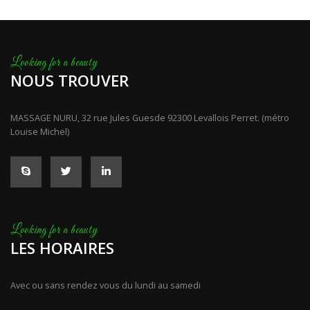
NOUS TROUVER
MASSAGE NURU, 32 rue Jules Guesde 92300 Levallois Perret. (métro
Louise Michel)
LES HORAIRES
Avec ou sans rendez vous du lundi au samedi