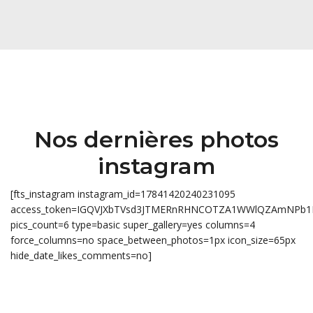
Nos dernières photos
instagram
[fts_instagram instagram_id=17841420240231095
access_token=IGQVJXbTVsd3JTMERnRHNCOTZA1WWlQZAmNPb
pics_count=6 type=basic super_gallery=yes columns=4
force_columns=no space_between_photos=1px icon_size=65px
hide_date_likes_comments=no]