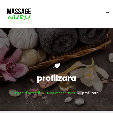
profilzara
Page d'accueil
Nos masseuses
profilzara