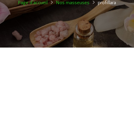
Page d'accueil
Nos masseuses
profillara