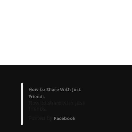
How to Share With Just
Friends
How to share with just
friends.
Posted by
Facebook