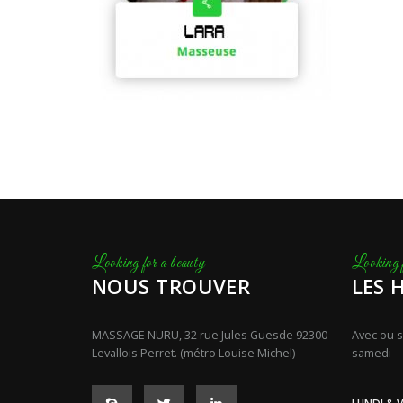
NOUS TROUVER
LES 
MASSAGE NURU, 32 rue Jules Guesde 92300
Avec ou s
Levallois Perret. (métro Louise Michel)
samedi