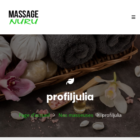
profiljulia
Page d'accueil
Nos masseuses
profiljulia